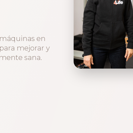
n máquinas en
para mejorar y
 mente sana.