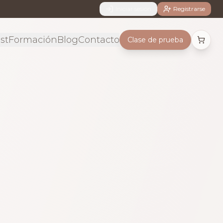
Iniciar sesión
Registrarse
st
Formación
Blog
Contacto
Clase de prueba